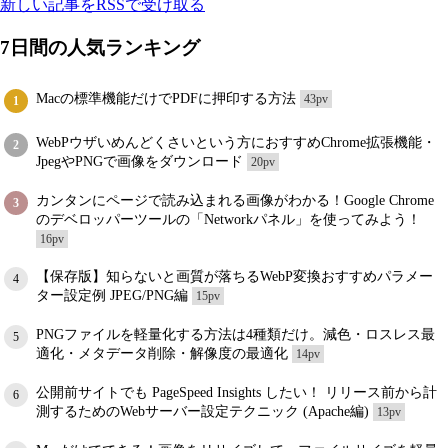
新しい記事をRSSで受け取る
7日間の人気ランキング
Macの標準機能だけでPDFに押印する方法
43pv
1
WebPウザいめんどくさいという方におすすめChrome拡張機能・
2
JpegやPNGで画像をダウンロード
20pv
カンタンにページで読み込まれる画像がわかる！Google Chrome
3
のデベロッパーツールの「Networkパネル」を使ってみよう！
16pv
【保存版】知らないと画質が落ちるWebP変換おすすめパラメー
4
ター設定例 JPEG/PNG編
15pv
PNGファイルを軽量化する方法は4種類だけ。減色・ロスレス最
5
適化・メタデータ削除・解像度の最適化
14pv
公開前サイトでも PageSpeed Insights したい！ リリース前から計
6
測するためのWebサーバー設定テクニック (Apache編)
13pv