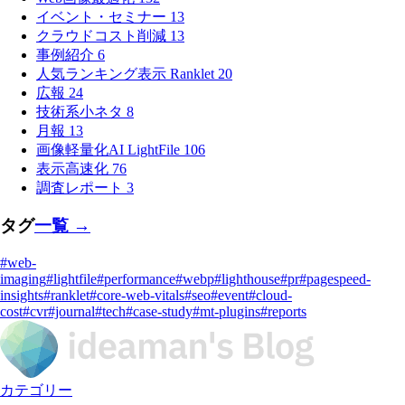
イベント・セミナー
13
クラウドコスト削減
13
事例紹介
6
人気ランキング表示 Ranklet
20
広報
24
技術系小ネタ
8
月報
13
画像軽量化AI LightFile
106
表示高速化
76
調査レポート
3
タグ
一覧 →
#web-
imaging
#lightfile
#performance
#webp
#lighthouse
#pr
#pagespeed-
insights
#ranklet
#core-web-vitals
#seo
#event
#cloud-
cost
#cvr
#journal
#tech
#case-study
#mt-plugins
#reports
カテゴリー