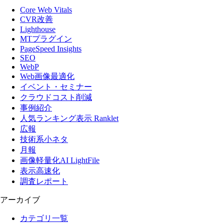
Core Web Vitals
CVR改善
Lighthouse
MTプラグイン
PageSpeed Insights
SEO
WebP
Web画像最適化
イベント・セミナー
クラウドコスト削減
事例紹介
人気ランキング表示 Ranklet
広報
技術系小ネタ
月報
画像軽量化AI LightFile
表示高速化
調査レポート
アーカイブ
カテゴリ一覧