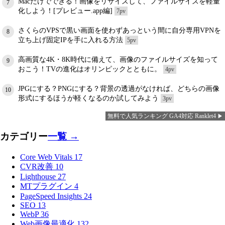
Macだけでできる！画像をリサイズして、ファイルサイズを軽量
7
化しよう！[プレビュー.app編]
7pv
さくらのVPSで黒い画面を使わずあっという間に自分専用VPNを
8
立ち上げ固定IPを手に入れる方法
5pv
高画質な4K・8K時代に備えて、画像のファイルサイズを知って
9
おこう！TVの進化はオリンピックとともに。
4pv
JPGにする？PNGにする？背景の透過がなければ、どちらの画像
10
形式にするほうが軽くなるのか試してみよう
3pv
無料で人気ランキング GA4対応 Ranklet4
カテゴリー
一覧 →
Core Web Vitals
17
CVR改善
10
Lighthouse
27
MTプラグイン
4
PageSpeed Insights
24
SEO
13
WebP
36
Web画像最適化
132