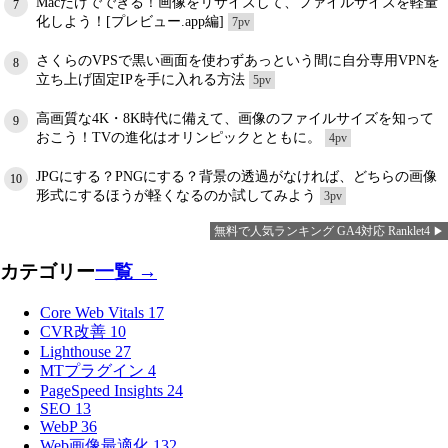
Macだけでできる！画像をリサイズして、ファイルサイズを軽量
7
化しよう！[プレビュー.app編]
7pv
さくらのVPSで黒い画面を使わずあっという間に自分専用VPNを
8
立ち上げ固定IPを手に入れる方法
5pv
高画質な4K・8K時代に備えて、画像のファイルサイズを知って
9
おこう！TVの進化はオリンピックとともに。
4pv
JPGにする？PNGにする？背景の透過がなければ、どちらの画像
10
形式にするほうが軽くなるのか試してみよう
3pv
無料で人気ランキング GA4対応 Ranklet4
カテゴリー
一覧 →
Core Web Vitals
17
CVR改善
10
Lighthouse
27
MTプラグイン
4
PageSpeed Insights
24
SEO
13
WebP
36
Web画像最適化
132