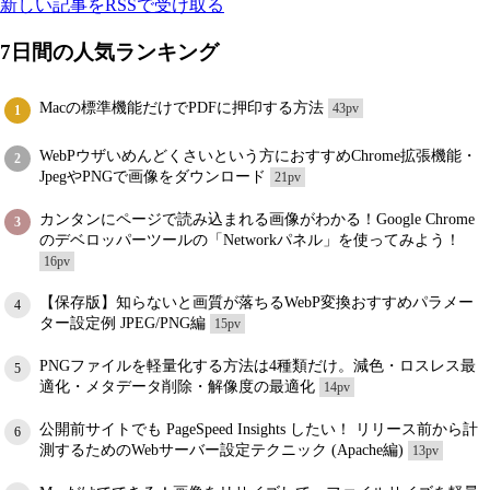
新しい記事をRSSで受け取る
7日間の人気ランキング
Macの標準機能だけでPDFに押印する方法
43pv
1
WebPウザいめんどくさいという方におすすめChrome拡張機能・
2
JpegやPNGで画像をダウンロード
21pv
カンタンにページで読み込まれる画像がわかる！Google Chrome
3
のデベロッパーツールの「Networkパネル」を使ってみよう！
16pv
【保存版】知らないと画質が落ちるWebP変換おすすめパラメー
4
ター設定例 JPEG/PNG編
15pv
PNGファイルを軽量化する方法は4種類だけ。減色・ロスレス最
5
適化・メタデータ削除・解像度の最適化
14pv
公開前サイトでも PageSpeed Insights したい！ リリース前から計
6
測するためのWebサーバー設定テクニック (Apache編)
13pv