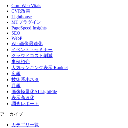
Core Web Vitals
CVR改善
Lighthouse
MTプラグイン
PageSpeed Insights
SEO
WebP
Web画像最適化
イベント・セミナー
クラウドコスト削減
事例紹介
人気ランキング表示 Ranklet
広報
技術系小ネタ
月報
画像軽量化AI LightFile
表示高速化
調査レポート
アーカイブ
カテゴリ一覧