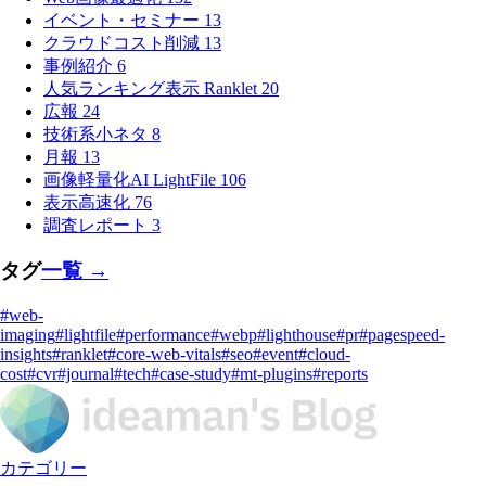
イベント・セミナー
13
クラウドコスト削減
13
事例紹介
6
人気ランキング表示 Ranklet
20
広報
24
技術系小ネタ
8
月報
13
画像軽量化AI LightFile
106
表示高速化
76
調査レポート
3
タグ
一覧 →
#web-
imaging
#lightfile
#performance
#webp
#lighthouse
#pr
#pagespeed-
insights
#ranklet
#core-web-vitals
#seo
#event
#cloud-
cost
#cvr
#journal
#tech
#case-study
#mt-plugins
#reports
カテゴリー