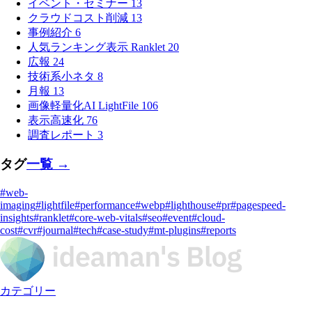
イベント・セミナー
13
クラウドコスト削減
13
事例紹介
6
人気ランキング表示 Ranklet
20
広報
24
技術系小ネタ
8
月報
13
画像軽量化AI LightFile
106
表示高速化
76
調査レポート
3
タグ
一覧 →
#web-
imaging
#lightfile
#performance
#webp
#lighthouse
#pr
#pagespeed-
insights
#ranklet
#core-web-vitals
#seo
#event
#cloud-
cost
#cvr
#journal
#tech
#case-study
#mt-plugins
#reports
カテゴリー