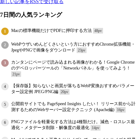
新しい記事をRSSで受け取る
7日間の人気ランキング
Macの標準機能だけでPDFに押印する方法
48pv
1
WebPウザいめんどくさいという方におすすめChrome拡張機能・
2
JpegやPNGで画像をダウンロード
23pv
カンタンにページで読み込まれる画像がわかる！Google Chrome
3
のデベロッパーツールの「Networkパネル」を使ってみよう！
21pv
【保存版】知らないと画質が落ちるWebP変換おすすめパラメー
4
ター設定例 JPEG/PNG編
20pv
公開前サイトでも PageSpeed Insights したい！ リリース前から計
5
測するためのWebサーバー設定テクニック (Apache編)
16pv
PNGファイルを軽量化する方法は4種類だけ。減色・ロスレス最
6
適化・メタデータ削除・解像度の最適化
14pv