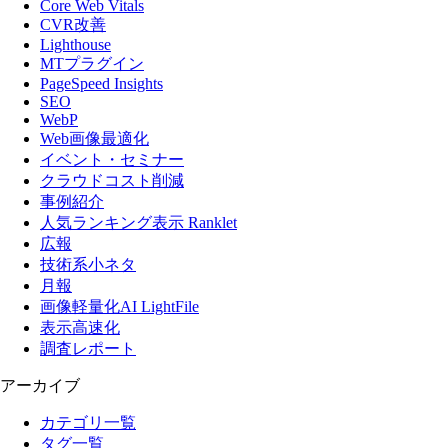
Core Web Vitals
CVR改善
Lighthouse
MTプラグイン
PageSpeed Insights
SEO
WebP
Web画像最適化
イベント・セミナー
クラウドコスト削減
事例紹介
人気ランキング表示 Ranklet
広報
技術系小ネタ
月報
画像軽量化AI LightFile
表示高速化
調査レポート
アーカイブ
カテゴリ一覧
タグ一覧