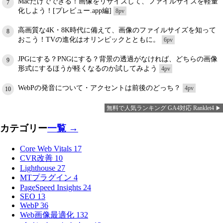
Macだけでできる！画像をリサイズして、ファイルサイズを軽量
7
化しよう！[プレビュー.app編]
8pv
高画質な4K・8K時代に備えて、画像のファイルサイズを知って
8
おこう！TVの進化はオリンピックとともに。
6pv
JPGにする？PNGにする？背景の透過がなければ、どちらの画像
9
形式にするほうが軽くなるのか試してみよう
4pv
WebPの発音について・アクセントは前後のどっち？
4pv
10
無料で人気ランキング GA4対応 Ranklet4
カテゴリー
一覧 →
Core Web Vitals
17
CVR改善
10
Lighthouse
27
MTプラグイン
4
PageSpeed Insights
24
SEO
13
WebP
36
Web画像最適化
132