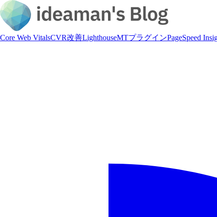
Core Web Vitals
CVR改善
Lighthouse
MTプラグイン
PageSpeed Insig