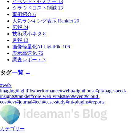
イベント・セミナー
13
クラウドコスト削減
13
事例紹介
6
人気ランキング表示 Ranklet
20
広報
24
技術系小ネタ
8
月報
13
画像軽量化AI LightFile
106
表示高速化
76
調査レポート
3
タグ
一覧 →
#web-
imaging
#lightfile
#performance
#webp
#lighthouse
#pr
#pagespeed-
insights
#ranklet
#core-web-vitals
#seo
#event
#cloud-
cost
#cvr
#journal
#tech
#case-study
#mt-plugins
#reports
カテゴリー