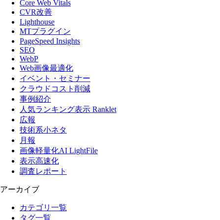
Core Web Vitals
CVR改善
Lighthouse
MTプラグイン
PageSpeed Insights
SEO
WebP
Web画像最適化
イベント・セミナー
クラウドコスト削減
事例紹介
人気ランキング表示 Ranklet
広報
技術系小ネタ
月報
画像軽量化AI LightFile
表示高速化
調査レポート
アーカイブ
カテゴリ一覧
タグ一覧