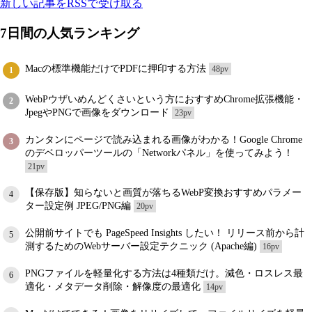
新しい記事をRSSで受け取る
7日間の人気ランキング
Macの標準機能だけでPDFに押印する方法
48pv
1
WebPウザいめんどくさいという方におすすめChrome拡張機能・
2
JpegやPNGで画像をダウンロード
23pv
カンタンにページで読み込まれる画像がわかる！Google Chrome
3
のデベロッパーツールの「Networkパネル」を使ってみよう！
21pv
【保存版】知らないと画質が落ちるWebP変換おすすめパラメー
4
ター設定例 JPEG/PNG編
20pv
公開前サイトでも PageSpeed Insights したい！ リリース前から計
5
測するためのWebサーバー設定テクニック (Apache編)
16pv
PNGファイルを軽量化する方法は4種類だけ。減色・ロスレス最
6
適化・メタデータ削除・解像度の最適化
14pv