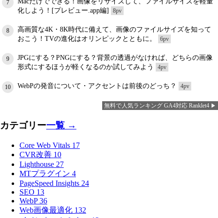
Macだけでできる！画像をリサイズして、ファイルサイズを軽量
7
化しよう！[プレビュー.app編]
8pv
高画質な4K・8K時代に備えて、画像のファイルサイズを知って
8
おこう！TVの進化はオリンピックとともに。
6pv
JPGにする？PNGにする？背景の透過がなければ、どちらの画像
9
形式にするほうが軽くなるのか試してみよう
4pv
WebPの発音について・アクセントは前後のどっち？
4pv
10
無料で人気ランキング GA4対応 Ranklet4
カテゴリー
一覧 →
Core Web Vitals
17
CVR改善
10
Lighthouse
27
MTプラグイン
4
PageSpeed Insights
24
SEO
13
WebP
36
Web画像最適化
132