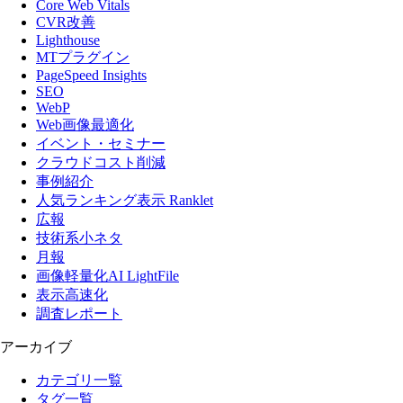
Core Web Vitals
CVR改善
Lighthouse
MTプラグイン
PageSpeed Insights
SEO
WebP
Web画像最適化
イベント・セミナー
クラウドコスト削減
事例紹介
人気ランキング表示 Ranklet
広報
技術系小ネタ
月報
画像軽量化AI LightFile
表示高速化
調査レポート
アーカイブ
カテゴリ一覧
タグ一覧