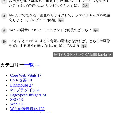
高画質な4K・8K時代に備えて、画像のファイルサイズを知って
7
おこう！TVの進化はオリンピックとともに。
5pv
Macだけでできる！画像をリサイズして、ファイルサイズを軽量
8
化しよう！[プレビュー.app編]
4pv
WebPの発音について・アクセントは前後のどっち？
4pv
9
JPGにする？PNGにする？背景の透過がなければ、どちらの画像
10
形式にするほうが軽くなるのか試してみよう
3pv
無料で人気ランキング GA4対応 Ranklet4
カテゴリー
一覧 →
Core Web Vitals
17
CVR改善
10
Lighthouse
27
MTプラグイン
4
PageSpeed Insights
24
SEO
13
WebP
36
Web画像最適化
132