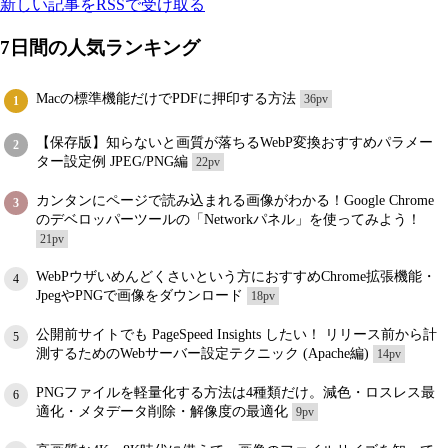
新しい記事をRSSで受け取る
7日間の人気ランキング
Macの標準機能だけでPDFに押印する方法
36pv
1
【保存版】知らないと画質が落ちるWebP変換おすすめパラメー
2
ター設定例 JPEG/PNG編
22pv
カンタンにページで読み込まれる画像がわかる！Google Chrome
3
のデベロッパーツールの「Networkパネル」を使ってみよう！
21pv
WebPウザいめんどくさいという方におすすめChrome拡張機能・
4
JpegやPNGで画像をダウンロード
18pv
公開前サイトでも PageSpeed Insights したい！ リリース前から計
5
測するためのWebサーバー設定テクニック (Apache編)
14pv
PNGファイルを軽量化する方法は4種類だけ。減色・ロスレス最
6
適化・メタデータ削除・解像度の最適化
9pv