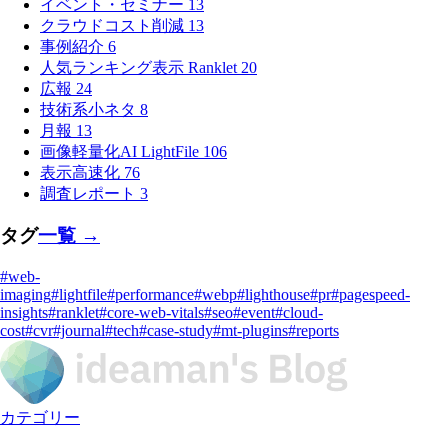
イベント・セミナー
13
クラウドコスト削減
13
事例紹介
6
人気ランキング表示 Ranklet
20
広報
24
技術系小ネタ
8
月報
13
画像軽量化AI LightFile
106
表示高速化
76
調査レポート
3
タグ
一覧 →
#web-
imaging
#lightfile
#performance
#webp
#lighthouse
#pr
#pagespeed-
insights
#ranklet
#core-web-vitals
#seo
#event
#cloud-
cost
#cvr
#journal
#tech
#case-study
#mt-plugins
#reports
カテゴリー