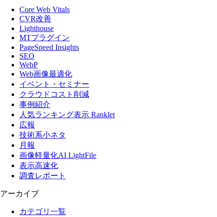
Core Web Vitals
CVR改善
Lighthouse
MTプラグイン
PageSpeed Insights
SEO
WebP
Web画像最適化
イベント・セミナー
クラウドコスト削減
事例紹介
人気ランキング表示 Ranklet
広報
技術系小ネタ
月報
画像軽量化AI LightFile
表示高速化
調査レポート
アーカイブ
カテゴリ一覧