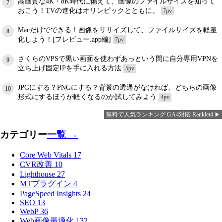
高画質な4K・8K時代に備えて、画像のファイルサイズを知って
7
おこう！TVの進化はオリンピックとともに。
7pv
Macだけでできる！画像をリサイズして、ファイルサイズを軽量
8
化しよう！[プレビュー.app編]
7pv
さくらのVPSで黒い画面を使わずあっという間に自分専用VPNを
9
立ち上げ固定IPを手に入れる方法
5pv
JPGにする？PNGにする？背景の透過がなければ、どちらの画像
10
形式にするほうが軽くなるのか試してみよう
4pv
無料で人気ランキング GA4対応 Ranklet4
カテゴリー
一覧 →
Core Web Vitals
17
CVR改善
10
Lighthouse
27
MTプラグイン
4
PageSpeed Insights
24
SEO
13
WebP
36
Web画像最適化
132