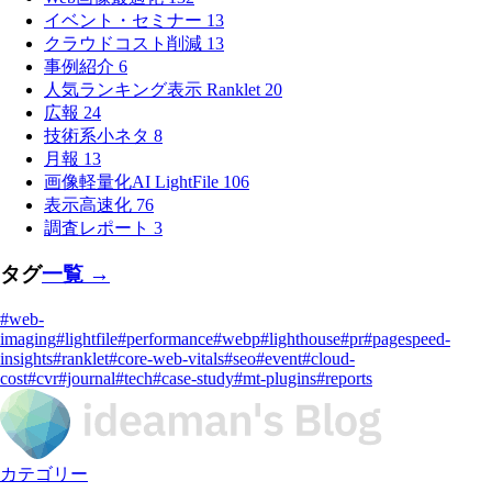
イベント・セミナー
13
クラウドコスト削減
13
事例紹介
6
人気ランキング表示 Ranklet
20
広報
24
技術系小ネタ
8
月報
13
画像軽量化AI LightFile
106
表示高速化
76
調査レポート
3
タグ
一覧 →
#web-
imaging
#lightfile
#performance
#webp
#lighthouse
#pr
#pagespeed-
insights
#ranklet
#core-web-vitals
#seo
#event
#cloud-
cost
#cvr
#journal
#tech
#case-study
#mt-plugins
#reports
カテゴリー