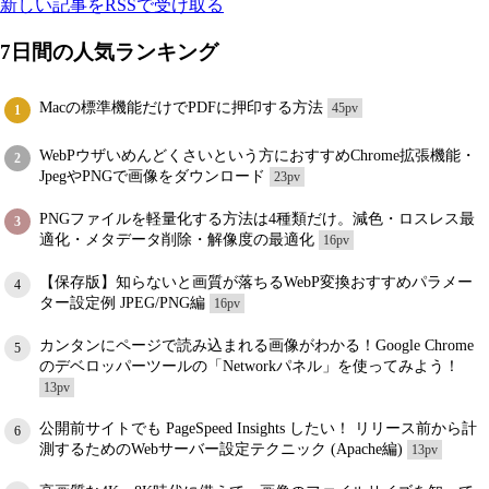
新しい記事をRSSで受け取る
7日間の人気ランキング
Macの標準機能だけでPDFに押印する方法
45pv
1
WebPウザいめんどくさいという方におすすめChrome拡張機能・
2
JpegやPNGで画像をダウンロード
23pv
PNGファイルを軽量化する方法は4種類だけ。減色・ロスレス最
3
適化・メタデータ削除・解像度の最適化
16pv
【保存版】知らないと画質が落ちるWebP変換おすすめパラメー
4
ター設定例 JPEG/PNG編
16pv
カンタンにページで読み込まれる画像がわかる！Google Chrome
5
のデベロッパーツールの「Networkパネル」を使ってみよう！
13pv
公開前サイトでも PageSpeed Insights したい！ リリース前から計
6
測するためのWebサーバー設定テクニック (Apache編)
13pv