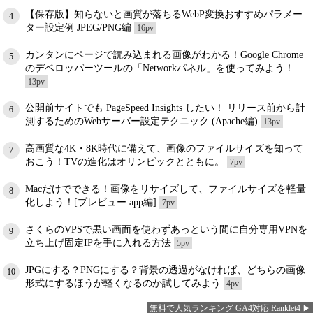
【保存版】知らないと画質が落ちるWebP変換おすすめパラメー
4
ター設定例 JPEG/PNG編
16pv
カンタンにページで読み込まれる画像がわかる！Google Chrome
5
のデベロッパーツールの「Networkパネル」を使ってみよう！
13pv
公開前サイトでも PageSpeed Insights したい！ リリース前から計
6
測するためのWebサーバー設定テクニック (Apache編)
13pv
高画質な4K・8K時代に備えて、画像のファイルサイズを知って
7
おこう！TVの進化はオリンピックとともに。
7pv
Macだけでできる！画像をリサイズして、ファイルサイズを軽量
8
化しよう！[プレビュー.app編]
7pv
さくらのVPSで黒い画面を使わずあっという間に自分専用VPNを
9
立ち上げ固定IPを手に入れる方法
5pv
JPGにする？PNGにする？背景の透過がなければ、どちらの画像
10
形式にするほうが軽くなるのか試してみよう
4pv
無料で人気ランキング GA4対応 Ranklet4