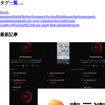
タグ
一覧 →
#web-
imaging
#lightfile
#performance
#webp
#lighthouse
#pr
#pagespeed-
insights
#ranklet
#core-web-vitals
#seo
#event
#cloud-
cost
#cvr
#journal
#tech
#case-study
#mt-plugins
#reports
最新記事