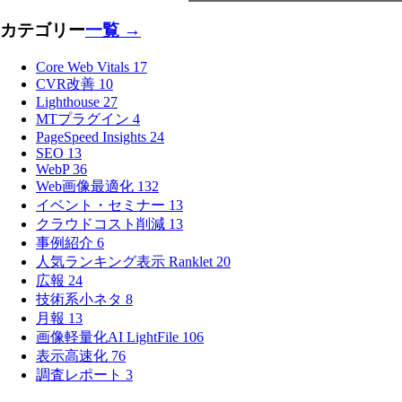
カテゴリー
一覧 →
Core Web Vitals
17
CVR改善
10
Lighthouse
27
MTプラグイン
4
PageSpeed Insights
24
SEO
13
WebP
36
Web画像最適化
132
イベント・セミナー
13
クラウドコスト削減
13
事例紹介
6
人気ランキング表示 Ranklet
20
広報
24
技術系小ネタ
8
月報
13
画像軽量化AI LightFile
106
表示高速化
76
調査レポート
3