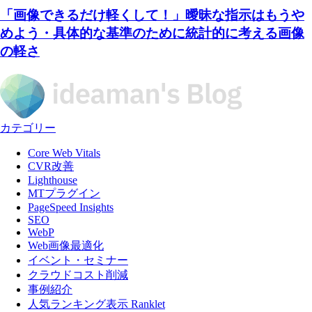
「画像できるだけ軽くして！」曖昧な指示はもうや
めよう・具体的な基準のために統計的に考える画像
の軽さ
カテゴリー
Core Web Vitals
CVR改善
Lighthouse
MTプラグイン
PageSpeed Insights
SEO
WebP
Web画像最適化
イベント・セミナー
クラウドコスト削減
事例紹介
人気ランキング表示 Ranklet