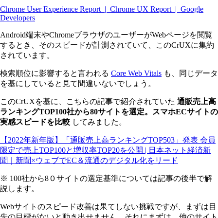
Chrome User Experience Report | Chrome UX Report | Google
Developers
Android端末やChromeブラウザのユーザーがWebページを閲覧
するとき、そのスピードが計測されていて、このCrUXに集約
されています。
検索順位に影響すると言われる
Core Web Vitals
も、同じデータ
を基にしていると見て間違いないでしょう。
このCrUXを基に、こちらの記事で紹介されていた
通販売上高
ランキングTOP100社から80サイトを選定。スマホECサイトの
実感スピードを比較
してみました。
【2022年新年版】「通販売上高ランキングTOP503」発表 会員
限定で売上TOP100と増収率TOP20を公開 | 日本ネット経済新
聞｜新聞×ウェブでEC＆流通のデジタル化をリード
※ 100社から8０サイトの選定基準については記事の後半で解
説します。
Webサイトのスピード改善は果てしない挑戦ですが、まずは目
先の目標がないと動き出せません。それにまずは、他のサイト