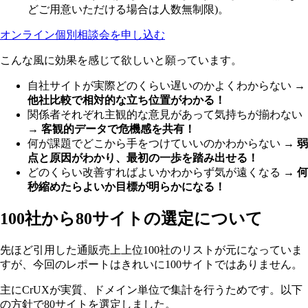
どご用意いただける場合は人数無制限)。
オンライン個別相談会を申し込む
こんな風に効果を感じて欲しいと願っています。
自社サイトが実際どのくらい遅いのかよくわからない →
他社比較で相対的な立ち位置がわかる！
関係者それぞれ主観的な意見があって気持ちが揃わない
→
客観的データで危機感を共有！
何が課題でどこから手をつけていいのかわからない →
弱
点と原因がわかり、最初の一歩を踏み出せる！
どのくらい改善すればよいかわからず気が遠くなる →
何
秒縮めたらよいか目標が明らかになる！
100社から80サイトの選定について
先ほど引用した通販売上上位100社のリストが元になっていま
すが、今回のレポートはきれいに100サイトではありません。
主にCrUXが実質、ドメイン単位で集計を行うためです。以下
の方針で80サイトを選定しました。