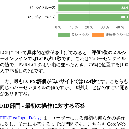
LCPについて具体的な数値を上げてみると、
評価1位のメルシ
ーオンラインではLCPが1.1秒
です。これは75パーセンタイル
の値で、PVをLCPのよい順に並べたとき、75%に位置する(100
人中75番目の)値です。
一方、
最もLCPの評価が低いサイトでは12.4秒
です。こちらも
同じ75パーセンタイルの値ですが、10秒以上とはのすごい開き
がありますね。
FID部門 - 最初の操作に対する応答
FID(First Input Delay)
は、ユーザーによる最初の何らかの操作
に対し、それに応答するまでの時間です。こちらも Core Web