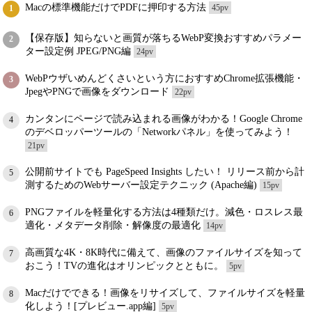
Macの標準機能だけでPDFに押印する方法
45pv
1
【保存版】知らないと画質が落ちるWebP変換おすすめパラメー
2
ター設定例 JPEG/PNG編
24pv
WebPウザいめんどくさいという方におすすめChrome拡張機能・
3
JpegやPNGで画像をダウンロード
22pv
カンタンにページで読み込まれる画像がわかる！Google Chrome
4
のデベロッパーツールの「Networkパネル」を使ってみよう！
21pv
公開前サイトでも PageSpeed Insights したい！ リリース前から計
5
測するためのWebサーバー設定テクニック (Apache編)
15pv
PNGファイルを軽量化する方法は4種類だけ。減色・ロスレス最
6
適化・メタデータ削除・解像度の最適化
14pv
高画質な4K・8K時代に備えて、画像のファイルサイズを知って
7
おこう！TVの進化はオリンピックとともに。
5pv
Macだけでできる！画像をリサイズして、ファイルサイズを軽量
8
化しよう！[プレビュー.app編]
5pv