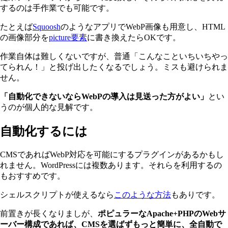
するのは手作業でも可能です。
たとえば
Squoosh
のようなアプリでWebP画像も用意し、HTML
の画像部分を
picture要素
に書き換えたらOKです。
作業自体は難しくないですが、普通「こんなこといちいちやっ
てられん！」と投げ出したくなるでしょう。ミスも避けられま
せん。
「自動化できないならWebPの導入は見送った方がよい」
とい
うのが個人的な見解です。
自動化するには
CMSであればWebP対応を可能にするプラグインがあるかもし
れません。WordPressには複数あります。それらを利用するの
もおすすめです。
シェルスクリプトが使えるなら
このような方法
もありです。
前置きが長くなりましが、
ポピュラーなApache+PHPのWebサ
ーバー構成であれば、CMSを選ばずもっと簡単に、全自動で