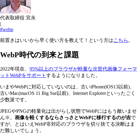
代表取締役 宮永
|
#webp
前置きはいいから早く使い方を教えて！という方は
こちら
。
WebP時代の到来と課題
2022年現在、
95%以上のブラウザが軽量な次世代画像フォーマ
ットWebPをサポート
するようになりました。
いまやWebPに対応していないのは、古いiPhone(iOS13以前)、
古いMac(macOS 11 Big Sur以前)、Internet Explorerといったごく
少数派です。
JPEGやPNGの軽量化は出がらし状態でWebPにはもう敵いませ
ん※。
画像を軽くするならさっさとWebPに移行するのが吉
で
すが、とはいえWebP非対応のブラウザを切り捨てる決断はま
だ難しいでしょう。