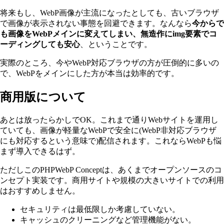
将来もし、WebP画像が主流になったとしても、古いブラウザ
で画像が表示されない事態を回避できます。なんなら
今からで
も画像をWebPメインに変えてしまい、無造作にimg要素でコ
ーディングしても安心
、ということです。
実際のところ、今やWebP対応ブラウザの方が圧倒的に多いの
で、WebPをメインにした方が本当は効率的です。
商用版について
あとは放ったらかしでOK。これまで通りWebサイトを運用し
ていても、画像が軽量なWebPで安全に(WebP非対応ブラウザ
にも対応するという意味で)配信されます。これならWebPも悩
まず導入できるはず。
ただしこのPHPWebP Conceptは、あくまでオープンソースのコ
ンセプト実装です。商用サイトや規模の大きいサイトでの利用
はおすすめしません。
セキュリティは最低限しか考慮していない。
キャッシュのクリーニングなど管理機能がない。