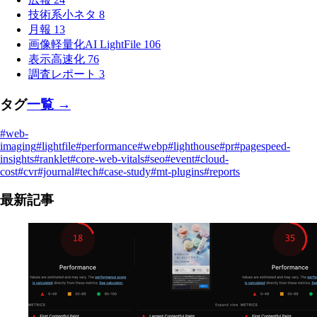
技術系小ネタ
8
月報
13
画像軽量化AI LightFile
106
表示高速化
76
調査レポート
3
タグ
一覧 →
#web-
imaging
#lightfile
#performance
#webp
#lighthouse
#pr
#pagespeed-
insights
#ranklet
#core-web-vitals
#seo
#event
#cloud-
cost
#cvr
#journal
#tech
#case-study
#mt-plugins
#reports
最新記事