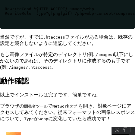
RewriteCond %{HTTP_ACCEPT} image/webp

RewriteRule .(jpe?g|png|gif) /phpwebp-concept/compres
当然ですが、すでに
ファイルがある場合は、既存の
.htaccess
設定と競合しないように追記してください。
もし画像ファイルが特定のディレクトリ(例:
)以下にし
/images
かないのであれば、そのディレクトリに作成するのも手です
(例:
)。
/images/.htaccess
動作確認
以上でインストールは完了です。簡単ですね。
ブラウザの
で
を開き、対象ページにア
開発者ツール
Networkタブ
クセスしてみてください。従来フォーマットの画像レスポンス
について、
が
に変化していたら成功です！
Type
webp