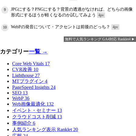
JPGにする？PNGにする？背景の透過がなければ、どちらの画像
9
形式にするほうが軽くなるのか試してみよう
4pv
WebPの発音について・アクセントは前後のどっち？
4pv
10
無料で人気ランキング GA4対応 Ranklet4
カテゴリー
一覧 →
Core Web Vitals
17
CVR改善
10
Lighthouse
27
MTプラグイン
4
PageSpeed Insights
24
SEO
13
WebP
36
Web画像最適化
132
イベント・セミナー
13
クラウドコスト削減
13
事例紹介
6
人気ランキング表示 Ranklet
20
広報
24