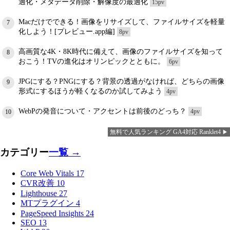
適化・メタデータ削除・解像度の最適化
15pv
Macだけでできる！画像をリサイズして、ファイルサイズを軽量
7
化しよう！[プレビュー.app編]
8pv
高画質な4K・8K時代に備えて、画像のファイルサイズを知って
8
おこう！TVの進化はオリンピックとともに。
6pv
JPGにする？PNGにする？背景の透過がなければ、どちらの画像
9
形式にするほうが軽くなるのか試してみよう
4pv
WebPの発音について・アクセントは前後のどっち？
4pv
10
無料で人気ランキング GA4対応 Ranklet4
カテゴリー
一覧 →
Core Web Vitals
17
CVR改善
10
Lighthouse
27
MTプラグイン
4
PageSpeed Insights
24
SEO
13