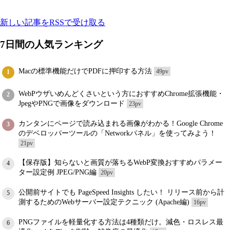
新しい記事をRSSで受け取る
7日間の人気ランキング
Macの標準機能だけでPDFに押印する方法
49pv
1
WebPウザいめんどくさいという方におすすめChrome拡張機能・
2
JpegやPNGで画像をダウンロード
23pv
カンタンにページで読み込まれる画像がわかる！Google Chrome
3
のデベロッパーツールの「Networkパネル」を使ってみよう！
21pv
【保存版】知らないと画質が落ちるWebP変換おすすめパラメー
4
ター設定例 JPEG/PNG編
20pv
公開前サイトでも PageSpeed Insights したい！ リリース前から計
5
測するためのWebサーバー設定テクニック (Apache編)
16pv
PNGファイルを軽量化する方法は4種類だけ。減色・ロスレス最
6