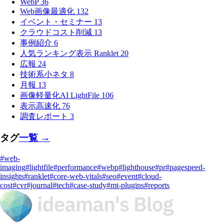
WebP
36
Web画像最適化
132
イベント・セミナー
13
クラウドコスト削減
13
事例紹介
6
人気ランキング表示 Ranklet
20
広報
24
技術系小ネタ
8
月報
13
画像軽量化AI LightFile
106
表示高速化
76
調査レポート
3
タグ
一覧 →
#web-
imaging
#lightfile
#performance
#webp
#lighthouse
#pr
#pagespeed-
insights
#ranklet
#core-web-vitals
#seo
#event
#cloud-
cost
#cvr
#journal
#tech
#case-study
#mt-plugins
#reports