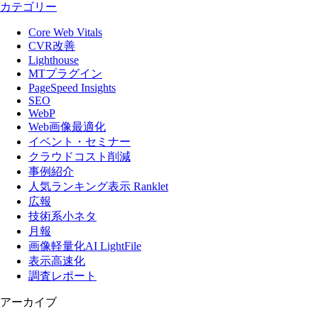
カテゴリー
Core Web Vitals
CVR改善
Lighthouse
MTプラグイン
PageSpeed Insights
SEO
WebP
Web画像最適化
イベント・セミナー
クラウドコスト削減
事例紹介
人気ランキング表示 Ranklet
広報
技術系小ネタ
月報
画像軽量化AI LightFile
表示高速化
調査レポート
アーカイブ