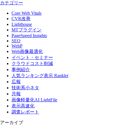
カテゴリー
Core Web Vitals
CVR改善
Lighthouse
MTプラグイン
PageSpeed Insights
SEO
WebP
Web画像最適化
イベント・セミナー
クラウドコスト削減
事例紹介
人気ランキング表示 Ranklet
広報
技術系小ネタ
月報
画像軽量化AI LightFile
表示高速化
調査レポート
アーカイブ