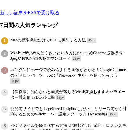
新しい記事をRSSで受け取る
7日間の人気ランキング
Macの標準機能だけでPDFに押印する方法
45pv
1
WebPウザいめんどくさいという方におすすめChrome拡張機能・
2
JpegやPNGで画像をダウンロード
23pv
カンタンにページで読み込まれる画像がわかる！Google Chrome
3
のデベロッパーツールの「Networkパネル」を使ってみよう！
20pv
【保存版】知らないと画質が落ちるWebP変換おすすめパラメー
4
ター設定例 JPEG/PNG編
18pv
公開前サイトでも PageSpeed Insights したい！ リリース前から計
5
測するためのWebサーバー設定テクニック (Apache編)
15pv
PNGファイルを軽量化する方法は4種類だけ。減色・ロスレス最
6