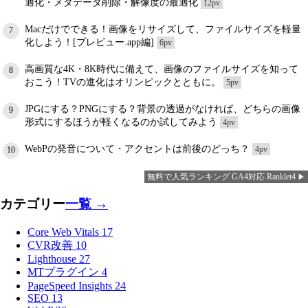
適化・メタデータ削除・解像度の最適化
12pv
Macだけでできる！画像をリサイズして、ファイルサイズを軽量
7
化しよう！[プレビュー.app編]
6pv
高画質な4K・8K時代に備えて、画像のファイルサイズを知って
8
おこう！TVの進化はオリンピックとともに。
5pv
JPGにする？PNGにする？背景の透過がなければ、どちらの画像
9
形式にするほうが軽くなるのか試してみよう
4pv
WebPの発音について・アクセントは前後のどっち？
4pv
10
無料で人気ランキング GA4対応 Ranklet4
カテゴリー
一覧 →
Core Web Vitals
17
CVR改善
10
Lighthouse
27
MTプラグイン
4
PageSpeed Insights
24
SEO
13