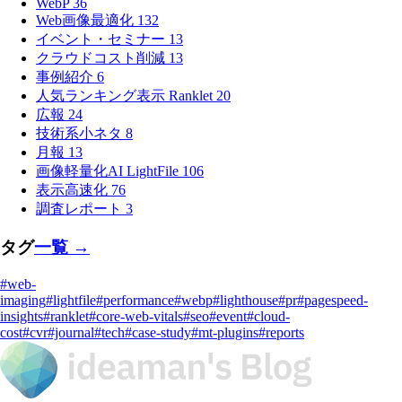
WebP
36
Web画像最適化
132
イベント・セミナー
13
クラウドコスト削減
13
事例紹介
6
人気ランキング表示 Ranklet
20
広報
24
技術系小ネタ
8
月報
13
画像軽量化AI LightFile
106
表示高速化
76
調査レポート
3
タグ
一覧 →
#web-
imaging
#lightfile
#performance
#webp
#lighthouse
#pr
#pagespeed-
insights
#ranklet
#core-web-vitals
#seo
#event
#cloud-
cost
#cvr
#journal
#tech
#case-study
#mt-plugins
#reports