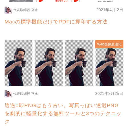
2021年4月 2日
代表取締役 宮永
Macの標準機能だけでPDFに押印する方法
Web画像最適化
2021年2月25日
代表取締役 宮永
透過=即PNGはもう古い。写真っぽい透過PNG
を劇的に軽量化する無料ツールと3つのテクニッ
ク