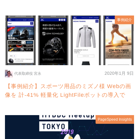
事例紹介
2020年1月 9日
代表取締役 宮永
【事例紹介】スポーツ用品のミズノ様 Webの画
像を 計-41% 軽量化 LightFileボットの導入で
PageSpeed Insights